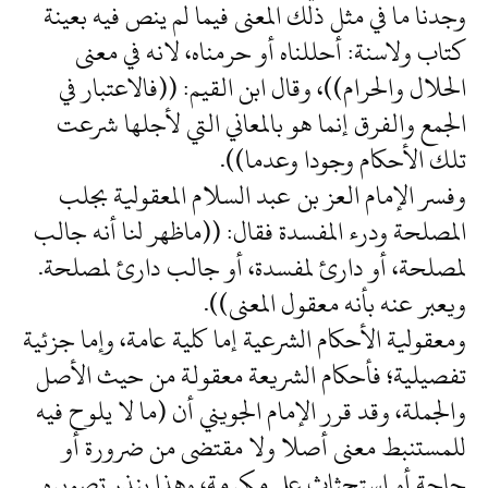
وجدنا ما في مثل ذلك المعنى فيما لم ينص فيه بعينة
كتاب ولاسنة: أحللناه أو حرمناه، لانه في معنى
الحلال والحرام))، وقال ابن القيم: ((فالاعتبار في
الجمع والفرق إنما هو بالمعاني التي لأجلها شرعت
تلك الأحكام وجودا وعدما)).
وفسر الإمام العز بن عبد السلام المعقولية بجلب
المصلحة ودرء المفسدة فقال: ((ماظهر لنا أنه جالب
لمصلحة، أو دارئ لمفسدة، أو جالب دارئ لمصلحة.
ويعبر عنه بأنه معقول المعنى)).
ومعقولية الأحكام الشرعية إما كلية عامة، وإما جزئية
تفصيلية؛ فأحكام الشريعة معقولة من حيث الأصل
والجملة، وقد قرر الإمام الجويني أن (ما لا يلوح فيه
للمستنبط معنى أصلا ولا مقتضى من ضرورة أو
حاجة أو استحثاث على مكرمة، وهذا ينذر تصويره