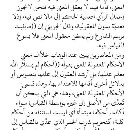
المعنى، فأما فيما لا يعقل المعنى فيه فنحن لانجوز
إعمال الرأي لتعدية الحكم إلى مالا نص فيه، إذلا
تعديَة بدون المعقولية، وقال الجويني إن ((مايثبت
برسم الشارع ولم يكن معقول المعنى فلا يسوغ
القياس فيه.
ومن المعاصرين يبين عند الوهاب خلاّف معني
الأحكام المعقولة المعنى بقوله ((أحكام لم يستأثر الله
بعلم عللها، بل أرشد العقول إلى عللها بنصوص أو
بدلائل أخرى أقامها للاهتداء بها، وهذه تسمى:
الأحكام المعقولة المعنى، وهذه هي التي يمكن أن
تُعدَّى من الأصل إلى غيره بواسطة القياس؛ سواء
أكانت أحكاما مبتدأة أي ليست استثناء من أحكام
كلية، كتحريم شرب الخمر الذي عدَّي بالقياس إلى