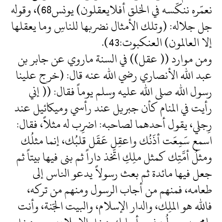
نعمّره ننكّسه في الخلق أفلايعقلون) يونس68)، وقوله
جل جلاله: (وتلك الأمثال نضربها للناسِ وما يعقلها
إلا العالمون) العنكبوت:43).
ومن موارد (( عقل)) في السنة ماروي عن جابر بن
عبد الله الأنصاري رضي الله عنه قال: (خرج علينا
رسول الله صلى الله عليه وسلم يوماً فقال: (( إني
رأيت في المنام كأن جبريل عند رأسي وميكائيل عند
رِجلي، يقول أحدهما لصاحبه: اضرِب له مثلاً، فقال:
اسمع سَمِعَت أذَنُك واعقِل عَقَل قلبُك، إنما مثلُك
ومثلُ أمَّتِك كمثل ملِكِ اتّخذ داراً ثم بنى فيها بيتاً ثم
جعل فيها مائدة ثم بعث رسولاً يدعو الناس إلى
طعامه، فمنهم من أجاب الرسول ومنهم من تركه،
فالله هو الملِك، والدار الإسلام، والبيت الجّنة، وأنت