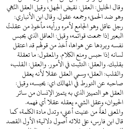
وقال الخليل: العقل: نقيض الجهل، وقيل العقل النُهي
وهو ضد الحمق، وجمعه عقول. وقال ابن الأنباري:
رجل عاقل وهو الجامع لأمره ورأيه، مأخوذ من عقلتُ
البعير إذا جمعت قوائمه، وقيل: العاقل الذي يحبس
نفسه ويردها عن هواها، أخذ من قولهم قد اعتقل
لسانه إذا حبس ومنع الكلام. والمعقول: ما تعقلة
بقلبك. والعقل: التثبت في الأمور. والعقل: القلب،
والقلب: العقل، وسمي العقل عقلا لأنه يعقل
صاحبه عن التورط في المهالك اي: يحبسه، وقيل:
العقل هو التمييز الذي به يتميز الإنسان من سائر
الحيوان، وعقل الشيء يعقله عقلا أي فهمه.
والمعنى لغةً من عنيت أعني، وتدل مادة الكلمة، كما
قال ابن فارس، على ثلاثه أصول دلالية؛ الأول القصد