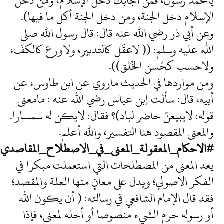
يامحمد رسولُ، فمن أجابك دخل الإسلام، ومن دخل
الإسلام دخل الجنة، ومن دخل الجنة أكل ما فيها).
وعن أبي ذر رضي الله عنه قال: قال رسول الله صلى
الله عليه وسلم: (( لاعقَل كالتدبير، ولاورع كالكفّ،
ولاحسب كحُسن الخُلق)).
ومن مواردها في الحديث ماروي عن ابن طاوس، عن
أبيه، قال: سألت إبن عباس رضي الله عنه : مامعنى
قوله: لايبيعنّ حاضر لباد)؟ فقال: لايكن له سمسارا.
والمعنى المقصود هنا التفسير، والله أعلم.
#الاحكام_المعقولة_المعنى_في_الاصطلاح_المقاصدي
يعد المعنى من المصطلحات التي استعملت مبكرا في
الفكر الاصولي؛ ويدل على معانٍ منها العلة والمقصد؛
فقد قال الإمام الشافعي في رسالته: ( أن يكون الله
أو رسوله حرم الشيء منصوصا أو أحله لمعنى، فإذا