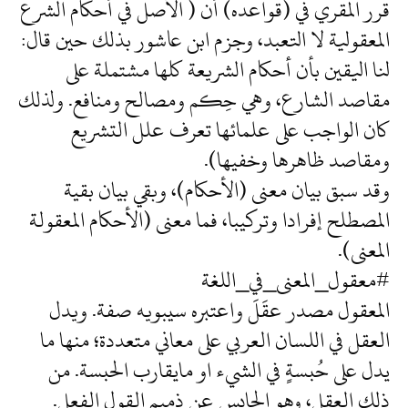
قرر المقري في (قواعده) أن ( الأصل في أحكام الشرع
المعقولية لا التعبد، وجزم ابن عاشور بذلك حين قال:
لنا اليقين بأن أحكام الشريعة كلها مشتملة على
مقاصد الشارع، وهي حِكم ومصالح ومنافع. ولذلك
كان الواجب على علمائها تعرف علل التشريع
ومقاصد ظاهرها وخفيها).
وقد سبق بيان معنى (الأحكام)، وبقي بيان بقية
المصطلح إفرادا وتركيبا، فما معنى (الأحكام المعقولة
المعنى).
#معقول_المعنى_في_اللغة
المعقول مصدر عقَلَ واعتبره سيبويه صفة. ويدل
العقل في اللسان العربي على معاني متعددة؛ منها ما
يدل على حُبسةٍ في الشيء او مايقارب الحبسة. من
ذلك العقل، وهو الحابس عن ذميم القول الفعل.