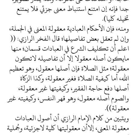
جدا فإنه إن امتنع استنباط معنى جزئي فلا يمتنع
تخيله كليا).
ومنه، فإن الأحكام العبادية معقولة المعنى في الجملة،
وإن لم تعقل بعض تفاصيلها؛ قال الفخر الرازي: ((
اعلم أن تكليف الشرع في العبادات قسمان؛ منها
مايكون أصله معقولا إلا أن تفاصيله لاتكون
معقولة؛ مثل الصلاة فإن أصلها معقول، وهو تعظيم
الله، أما كيفية الصلاة فغير معقولة، وكذا الزكاة
أصلها دفع حاجة الفقير، وكيفيتها غير معقولة،
والصوم أصله معقول، وهو قهر النفس، وكيفيته غير
معقولة)).
ويتبين من كلام الإمام الرازي أن أصول العبادات
معقولة المعنى، إلاأن معقوليتها كلية لاجزئية، وجُملية