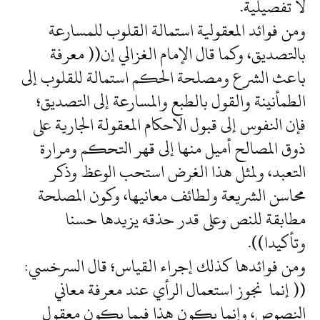
لا تفصيلية.
ومن فوائد المعقولية استمالة القلوب للمسارعة
بالتصديق، وكما قال الإمام الغزالي إن(( معرفة
باعث الشرع ومصلحة الحكم استمالة للقلوب إلى
الطمأنينة والقول بالطبع والمسارعة إلى التصديق؛
فإن النفوس إلى قبول الاحكام المعقولة الجارية على
ذوق المصالح أميل منها إلى قهر التحكم ومرارة
التعبد، ولمثل هذا الغرض استحب الوعظ وذكر
محاسن الشريعة ولطائف معانيها، وكون المصلحة
مطابقة للنص وعلى قدر حذقه يزيدها حسنا
وتأكيدا)).
ومن فوائدها كذلك إجراء القياس؛ قال السرخسي:
(( إنما نجوز استعمال الرأي عند معرفة معاني
النصوص، وإنما يكون هذا فيما يكون معقول