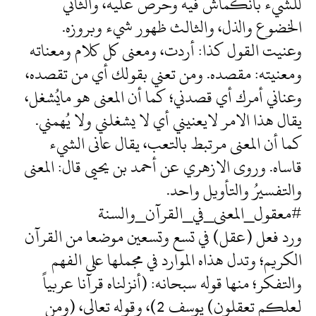
للشيء بانكماش فيه وحرص عليه، والثاني
الخضوع والذل، والثالث ظهور شيء وبروزه.
وعنيت القول كذا: أردت، ومعنى كل كلام ومعناته
ومعنيته: مقصده. ومن تعني بقولك أي من تقصده،
وعناني أمرك أي قصدني؛ كما أن المعنى هو مايُشغل،
يقال هذا الامر لايعنيني أي لا يشغلني ولا يُهمني.
كما أن المعنى مرتبط بالتعب، يقال عانى الشيء
قاساه. وروى الازهري عن أحمد بن يحيى قال: المعنى
والتفسيرُ والتأويل واحد.
#معقول_المعنى_في_القرآن_والسنة
ورد فعل (عقل) في تسع وتسعين موضعا من القرآن
الكريم؛ وتدل هذاه الموارد في مجملها على الفهم
والتفكر؛ منها قوله سبحانه: (أنزلناه قرآنا عربياً
لعلكم تعقلون) يوسف 2)، وقوله تعالى، (ومن