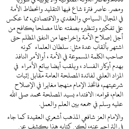
ومصر. عاصر فترة شاع فيها التقليد وانحطاط الأمة
في المجال السياسي والعقدي والاقتصادي، مما عكس
على تفكيره وتنظيره بصفته عالما مصلحا يكافح من
أجل إصلاح الأمة وإخراجها من النفق المظلم حتى
اشتهر بألقاب عدة مثل: سلطان العلماء كونه
صاحب الكلمة المسموعة في الأمة ، أوالأمر النافذ
بهدم أوكار الفساد ، ويلقب أيضا ببائع الأمراء في
المزاد العلني لفائدة المصلحة العامة مقابل إثبات
شرعيتهم، فاتخذ الإمام منهجا مغايرا في الإصلاح
العام، قوامه: الافتداء بسيد المصلحة محمد صلى الله
عليه وسلم في جمعه بين العلم والعمل.
والإمام العز شافعي المذهب أشعري العقيدة كما جاء
في التراجم عنه، لكن كتابه هذا يكشف عن