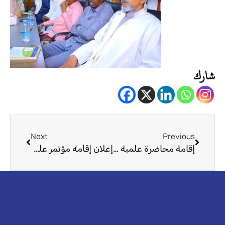
شارك
Next
Prev
Next
Previous
إقامة محاضرة علمية بعنوان: #رصد_تجربة_المصارف_الإسلامية:
إعلان إقامة مؤتمر علمي