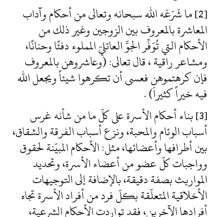
[2] ما شَرَعَه الله سبحانه وتعالى من أحكام وآداب
المعاشرة بالمعروف بين الزوجين وغير ذلك من
الأحكام التي تُوَفِّر الجوَّ العائليّ المملوء دفئًا وحنانًا،
ومشاعر راقية ، قال تعالى: (وعاشروهن بالمعروف
فإن كرهتموهن فعسى أن تكرهوا شيئاً ويجعل الله
فيه خيراً كثيراَ) .
[3] بناء أحكام الأسرة على كلّ ما من شأنه غرس
أسباب الوئام والمحبة، ونزع أسباب الفرقة والشقاق،
بين أطرافها وأعضائها، مثل: الأحكام المبيّنة لحقوق
وواجبات كلّ عضو من أعضاء الأسرة، وتحديد
المواريث بصفة دقيقة، بالإضافة إلى التوجيهات
الأخلاقية المتعلّقة بكلّ فرد من أفراد الأسرة تجاه
أفرادها الآخرين، فقد تواردت الأحكام الشرعية،