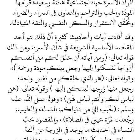
أفراد الأسرة حياةً اجتماعيةً هانئةً وسعيدة قوامها
المودّة والحب والتراحم والتعاون في السراء والضراء
وتُحَقِّق الاستقرار والسكن النفسي والثقة المتبادلة.
وقد أفادت آيات وأحاديث كثيرة أنّ ذلك هو أحد
المقاصد الأساسية للشريعة في شأن الأسرة، ومن ذلك
قوله تعالى: (ومن آياته أن خلق لكم من أنفسكم
أزواجاً لتسكنوا إليها وجعل بينكم مودة ورحمة )،
وقوله تعالى: (هو الذي خلقكم من نفس واحدة
وجعل منها زوجها ليسكن إليها ) وقوله تعالى: (هن
لباس لكم وأنتم لباس لهن) ، وقوله صلى الله عليه
وسلم : (حُبّب إليّ من دنياكم: النساء، والطيب،
وجُعلت قرّة عيني في الصلاة) ، والمقصود بحبّ
النساء في الحديث ما يوجد في الزوجة من ألفة
وسعادة وهناء، وكلّ ذلك مندرج ضمن هذا المقصد.