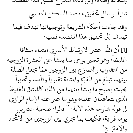
ثانياً: وسائل تحقيق مقصد السكن النفسي:
وقد جاءت أحكام الشريعة وتوجيهاتها تهدف فيما
تهدف إلى تحقيق هذا المقصد، فمنها:
[1] أن الله اعتبر الارتباط الأسري ابتداء ميثاقا
غليظاً، وهو تعبير يوحي بما ينشأ عن العشرة الزوجية
من التقارب والتمازج بين الزوجين ممّا يجعل الصلة
بينهما تبلغ من القوّة والمتانة تقارباً وتآنسا وتحابباً
بحيث يصبح ما ينشأ بينهما من ذلك كالميثاق الغليظ
الذي يتعاهدان عليه، وهو ما عبر عنه الإمام الرازي
في قوله شارحا هذه الآية: ” قالوا: صحبة عشرين
يوما قرابة، فكيف بما يجري بين الزوجين من الاتّحاد
والامتزاج” .