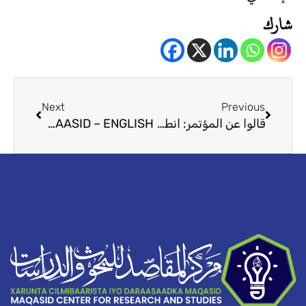
شارك
Next
Prev
Next
Previous
قالوا عن المؤتمر: انطباعي حول المؤتمر الثالث أ. محمد جبوبي موسى
FAALADA SHIRKA 3AAD EE MAQAASID – ENGLISH