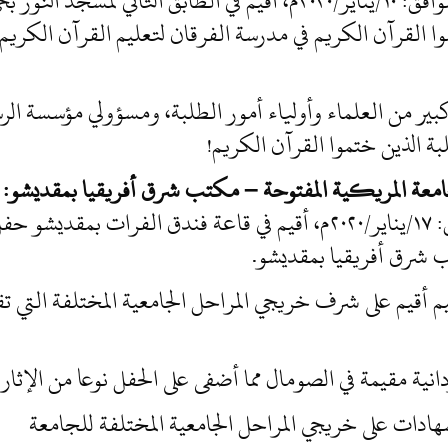
في ١٦/جمادى الأولى/١٤٤١هجرية، الموافق: ١٠/يناير/٢٠٢٠م، أقيم في الط
ا القرآن الكريم في مدرسة الفرقان لتعليم القرآن الكريم 
ر من العلماء وأولياء أمور الطلبة، ومسؤولي مؤسسة الرسا
ة الذين ختموا القرآن الكريم!
جامعة المريكية المفتوحة – مكتب شرق أفريقيا بمقديشو:
في ٢٢/جمادى الأولى/١٤٤١هــ، الموافق: ١٧/يناير/٢٠٢٠م، أقيم في قاعة فندق
ب شرق أفريقيا بمقديشو.
م أقيم على شرف خريجي المراحل الجامعية المختلفة التي تق
نية مقيمة في الصومال مما أضفى على الحفل نوعا من الإثارة
هادات على خريجي المراحل الجامعية المختلفة للجامعة