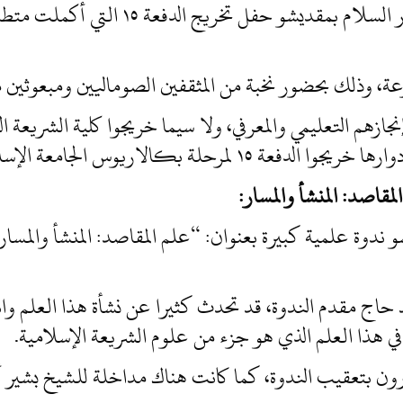
في ٢٧/نوفمبر/٢٠١٩، أقيم في قاعة دار الس
وعة، وذلك بحضور نخبة من المثقفين الصوماليين ومبعوثين م
جازهم التعليمي والمعرفي، ولا سيما خريجوا كلية الشريعة ا
 بكالاريوس الجامعة الإسلامية بمقديشو!
مقاصد: المنشأ والمسار:
، أقيم في مقديشو ندوة علمية كبيرة بعنوان: “علم المقاصد: المنشأ 
حاج مقدم الندوة، قد تحدث كثيرا عن نشأة هذا العلم وانتش
 في هذا العلم الذي هو جزء من علوم الشريعة الإسلامية.
ون بتعقيب الندوة، كما كانت هناك مداخلة للشيخ بشير 