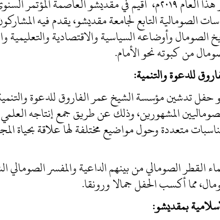
في الفترة ما بين ١٢ إلى ١٤ من نوفمبر هذا العام ٢٠١٩م، أقيم في مقديشو
ات الصومالية التابع لجامعة مقديشو، يقدم فيه المشاركون
اريخ الصومال وأوضاعه السياسية والاقتصادية والتعليمية 
مال من كبوته نحو الأمام.
وق للدعوة والتنمية:
 أقيم في مقديشو حفل تدشين مؤسسة الشيخ عمر الفاروق للدعوة والت
الصوماليين المشهورين، وذلك عن طريق جمع إنتاجه العلمي
ناسبات متعددة وحول مواضيع مختلفة لها علاقة بحياة المج
القطر الصومالي من بينهم الداعية والمفسر الصومالي ال
ال، مما أكسب الحفل جمالا ورونقا.