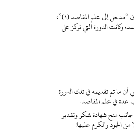
في الفترة ما بين ١٦_١٨/ديسمبر/٢٠١٩م، أقيم في مقديشو العاصمة الصومالية دورة علمية بعنوان “مدخل إلى علم المقاصد (١)”،
، وكانت الدورة التي تركز على
 أن ما تم تقديمه في تلك الدورة
ب عدة في علم المقاصد.
لى جانب منح شهادة شكر وتقدير