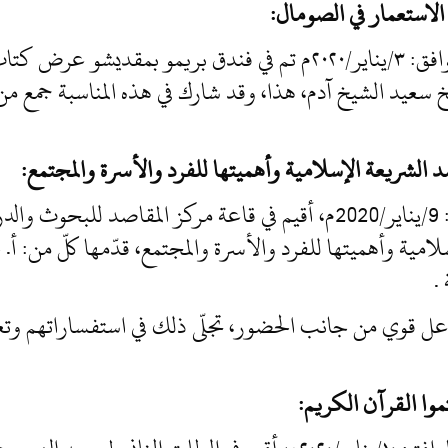
لاستعمار في الصومال:
في ٨/جمادى الأولى/١٤٤١هجرية، الموافق: ٣/يناير/٢٠٢٠م تم في فندق بري
 سعيد الشيخ آدم، هذا، وقد شارك في هذه المناسبة جمع من ا
د الشريعة الإسلامية وأهميتها للفرد والأسرة والمجتمع:
في 14/جمادى الأولى/1441هـ، الموافق: 9/يناير/2020م، أقيم في قاعة مركز
لامية وأهميتها للفرد والأسرة والمجتمع، قدّمها كلّ من: أ.
.
عل قوي من جانب الحضور، تجلّى ذلك في استفساراتهم وتع
وا القرآن الكريم: