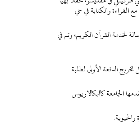
ابق الثاني لمسجد النور بحي طركينلي في مقديشو، حفلا بهيا
مع القراءة والكتابة في حي
لة لخدمة القرآن الكريم، وتم في
 الفرات بمقديشو حفل تخريج الدفعة الأولى لطلبة
دمها الجامعة كالبكالاريوس
 والحيوية.