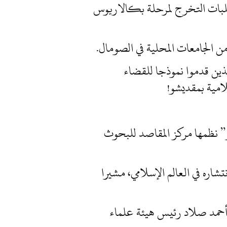
لام بمقديشو حفل تخريج الدفعة ١٥ التي أكملت متطلبات التخرج لمرحلة بكالاريوس
ن الجامعات المحلية في الصومال.
لذين قدموا نموذجا للقضاء
والمسار” نظمها مركز المقاصد للبحوث
اره في العالم الإسلامي، مشيرا
أحمد صلاد رئيس هيئة علماء