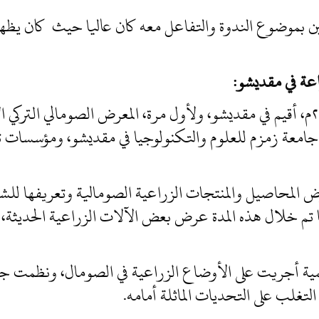
ركين بموضوع الندوة والتفاعل معه كان عاليا حيث كان يظه
اعة في مقديشو:
في الفترة ما بين ١٤_١٦/ديسمبر/٢٠١٩م، أقيم في مقديشو، ولأول مرة، المعرض الصوما
جامعة زمزم للعلوم والتكنولوجيا في مقديشو، ومؤسسات 
 المحاصيل والمنتجات الزراعية الصومالية وتعريفها للش
 تم خلال هذه المدة عرض بعض الآلات الزراعية الحديثة،
ة أجريت على الأوضاع الزراعية في الصومال، ونظمت 
التغلب على التحديات الماثلة أمامه.