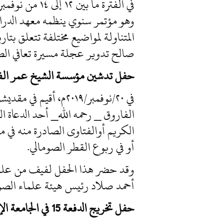
وهو مؤتمر سنوي ينظمه معهد الدراس
المتناولة لمواضيع مختلفة تتعلق بت
صالح تدوير عجلة مسيرة تعافي الصو
حفل تدشين مؤسسة الشيخ عمر الفار
في ٢٠/نوفمبر/٢٠١٩م،
الفاروق _ رحمه الله_ أحد الدعاة 
الكريم أوالفتاوى الصادرة منه في م
أو في ربوع القطر الصومالي.
وقد حضر هذا الحفل لفيف من علماء 
أحمد صلاد رئيس هيئة علماء الصوم
حفل تخريج الدفعة 15 في الجامعة الإسلامية بمقديشو: