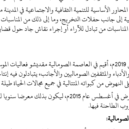
حاور الأساسية للتنمية الثقافية والاجتماعية في المدين
ية إلى جانب حفلات التخريج، وما إلى ذلك من المناسبات ا
لمناسبات من تبادل للآراء أو إجراء نقاش جاد حول قضايا
في الفترة ما بين 21 إلى 23 أغسطس 2019م، أقيم في العاصمة الصومالية مقديش
لأدباء والمثقفين الصوماليين والأجانب، يتبادلون فيه إنتا
لنهوض من كبواته المتتالية في جميع مجالات الحياة طيلة ف
وقد انطلقت أولى فعاليات هذا المعرض في أغسطس عام 2015م،
ب الطاحنة فيها.
لصومالية: