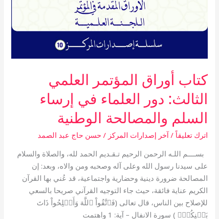
كتاب أوراق المؤتمر العلمي
الثالث: دور العلماء في إرساء
السلم والمصالحة الوطنية
اترك تعليقاً
/
آخر إصدارات المركز
/
حسن حاج عبد الصمد
بســــم اللـه الرحمن الرحيم تـقـديم الحمد لله، والصلاة والسلام
على سيدنا رسول الله وعلى آله وصحبه ومن والاه، وبعد: إن
المصالحة ضرورة دينية وحضارية واجتماعية، قد عُني بها القرآن
الكريم عناية فائقة، حيث جاء التوجيه القرآني صريحا بالسعي
للإصلاح بين الناس، قال تعالى (فَٱتَّقُواْ ٱللَّهَ وَأَصۡلِحُواْ ذَاتَ
بَيۡنِكُمۡۖ ) سورة الانفال – آية: 1 واهتمت