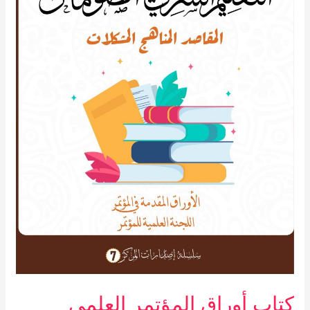
في
الصومال
…
المقاصد
–
المناهج
–
المشكلات
كتاب أوراق المؤتمر العلمي