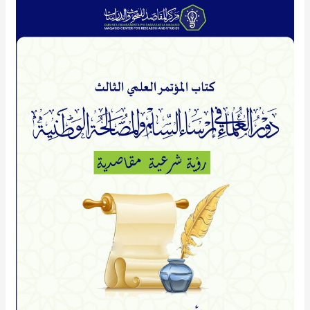
كتاب
أوراق
المؤتمر
العلمي
الثالث:
دور
العلماء
في
إرساء
السلم
والمصالحة
الوطنية