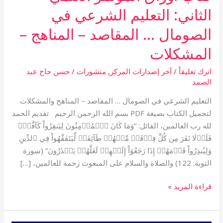
الثاني: التعليم الشرعي في
الصومال … المقاصد – المناهج –
المشكلات
اترك تعليقاً
/
آخر إصدارات المركز
,
منشورات
/
حسن حاج عبد
الصمد
التعليم الشرعي في الصومال … المقاصد – المناهج والمشكلات
لتجميل الكتاب بصيغة PDF بسم الله الرحمن الرحيم تقديم الحمد
لله رب العالمين، القائل: “وَمَا كَانَ ٱلۡمُؤۡمِنُونَ لِيَنفِرُواْ كَآفَّةٗۚ
فَلَوۡلَا نَفَرَ مِن كُلِّ فِرۡقَةٖ مِّنۡهُمۡ طَآئِفَةٞ لِّيَتَفَقَّهُواْ فِي ٱلدِّينِ
وَلِيُنذِرُواْ قَوۡمَهُمۡ إِذَا رَجَعُوٓاْ إِلَيۡهِمۡ لَعَلَّهُمۡ يَحۡذَرُونَ” (سورة
التوبة: 122) والصلاة والسلام على المبعوث رحمة للعالمين، […]
قراءة المزيد »