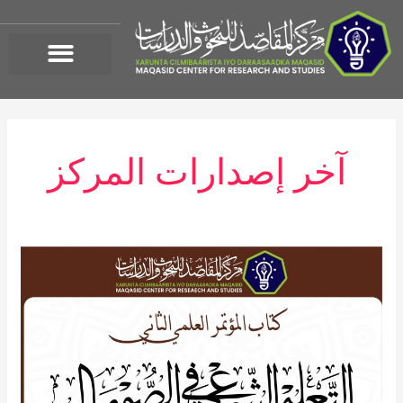
خطي
لى
لمحتوى
آخر إصدارات المركز
كتاب
أوراق
المؤتمر
العلمي
الثاني:
التعليم
الشرعي