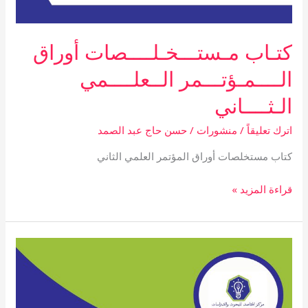
كتـاب مـستـــخـلــــصات أوراق
الــــمـؤتـــمر الــعلــــمي
الـثــــاني
اترك تعليقاً
/
منشورات
/
حسن حاج عبد الصمد
كتاب مستخلصات أوراق المؤتمر العلمي الثاني
قراءة المزيد »
كتاب
نـدوة
دور
الأدب