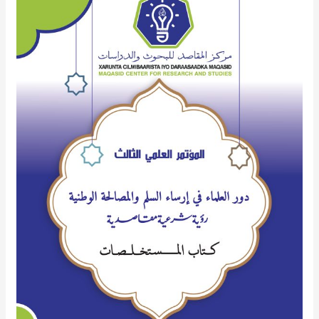
مستخلصات
أورراق
المؤتمر
العلمي
الثالث