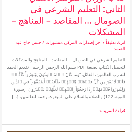
الثاني: التعليم الشرعي في
الصومال … المقاصد – المناهج –
المشكلات
اترك تعليقاً
/
آخر إصدارات المركز
,
منشورات
/
حسن حاج عبد
الصمد
التعليم الشرعي في الصومال … المقاصد – المناهج والمشكلات
لتجميل الكتاب بصيغة PDF بسم الله الرحمن الرحيم تقديم الحمد
لله رب العالمين، القائل: “وَمَا كَانَ ٱلۡمُؤۡمِنُونَ لِيَنفِرُواْ كَآفَّةٗۚ
فَلَوۡلَا نَفَرَ مِن كُلِّ فِرۡقَةٖ مِّنۡهُمۡ طَآئِفَةٞ لِّيَتَفَقَّهُواْ فِي ٱلدِّينِ
وَلِيُنذِرُواْ قَوۡمَهُمۡ إِذَا رَجَعُوٓاْ إِلَيۡهِمۡ لَعَلَّهُمۡ يَحۡذَرُونَ” (سورة
التوبة: 122) والصلاة والسلام على المبعوث رحمة للعالمين، […]
قراءة المزيد »