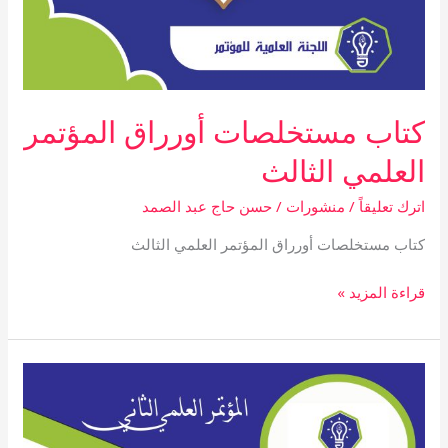
كتاب مستخلصات أورراق المؤتمر
العلمي الثالث
اترك تعليقاً
/
منشورات
/
حسن حاج عبد الصمد
كتاب مستخلصات أورراق المؤتمر العلمي الثالث
قراءة المزيد »
كتـاب
مـستـــخـلــــصات
أوراق