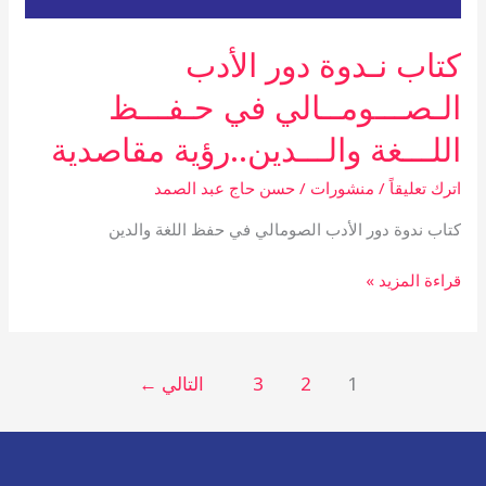
كتاب نـدوة دور الأدب
الـصـــومــالي في حـفـــظ
اللـــغة والـــدين..رؤية مقاصدية
اترك تعليقاً
/
منشورات
/
حسن حاج عبد الصمد
كتاب ندوة دور الأدب الصومالي في حفظ اللغة والدين
قراءة المزيد »
1
2
3
التالي
←