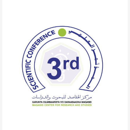
FAALADA
SHIRKA
3AAD
EE
MAQAASID
–
ENGLISH