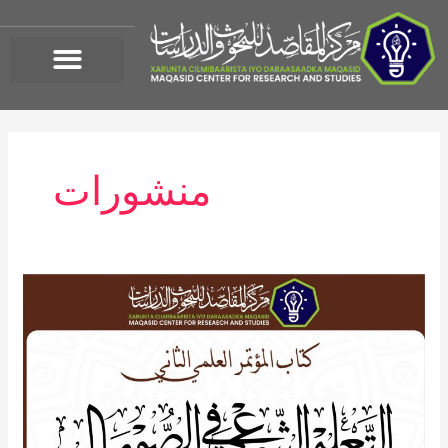
خطي
لى
لمحتوى
منشورات
كتاب
أوراق
المؤتمر
العلمي
الثاني:
التعليم
الشرعي