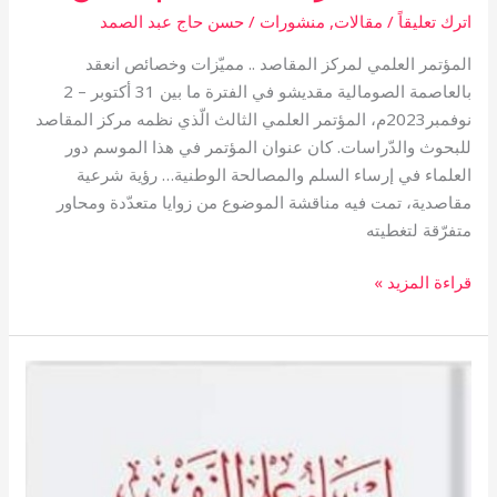
اترك تعليقاً
/
مقالات
,
منشورات
/
حسن حاج عبد الصمد
المؤتمر العلمي لمركز المقاصد .. مميّزات وخصائص انعقد
بالعاصمة الصومالية مقديشو في الفترة ما بين 31 أكتوبر – 2
نوفمبر2023م، المؤتمر العلمي الثالث الّذي نظمه مركز المقاصد
للبحوث والدّراسات. كان عنوان المؤتمر في هذا الموسم دور
العلماء في إرساء السلم والمصالحة الوطنية… رؤية شرعية
مقاصدية، تمت فيه مناقشة الموضوع من زوايا متعدّدة ومحاور
متفرّقة لتغطيته
قراءة المزيد »
قراءة
كتاب:
“إسهام
علم
النفس