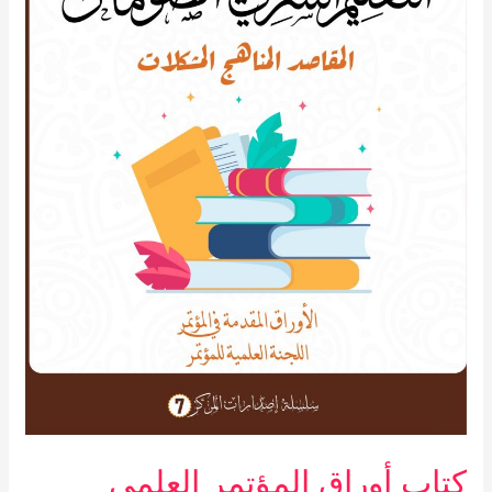
في
الصومال
…
المقاصد
–
المناهج
–
المشكلات
كتاب أوراق المؤتمر العلمي