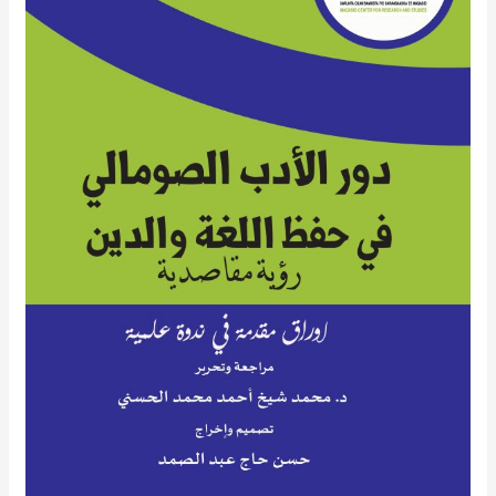
الـصـــومــالي
في
حـفـــظ
اللـــغة
والـــدين..رؤية
مقاصدية