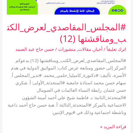
#المجلس_المقاصدي_لعرض_الكت
ب_ومناقشتها (12)
اترك تعليقاً
/
أخبار
,
مقالات
,
منشورات
/
حسن حاج عبد الصمد
#المجلس_المقاصدي_لعرض_الكتب_ومناقشتها (12) يدعوكم
المركز إلى حضور ومتابعة عرض كتاب: المواثيق الدولية في هدم
الأسرة، تأليف: #دكتورة_كاميليا_حلمي_محمد. #تدير_المجلس أ.
سهام حسن محمد استاذة جامعية #المتحدثة_الأولى: أ. شكري
حسن عثمان. رابطة النساء العالمات في الصومال
#المتحدثة_الثانية: د. فاطمة شيخ علي أحمد أمينة الشؤون
الاجتماعية بالمركز #المتحدثة_الثالثة: أ. هبة حسن حاج أحمد داعية
وناشطة اجتماعية وذلك في #يوم_الإثنين:
قراءة المزيد »