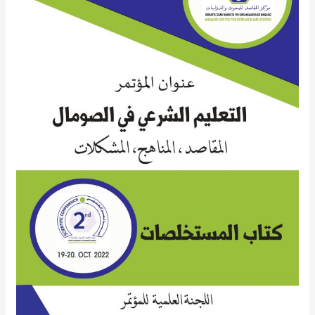
الــــمـؤتـــمر
الــعلــــمي
الـثــــاني